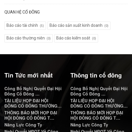
QUAN HỆ CỔ ĐÔNG
Báo cáo tài chính
Báo cáo sản xuất kinh doanh
(5)
(0)
Báo cáo thường niên
Báo cáo kiểm soát
(0)
(0)
Tin Tức mới nhất
Thông tin cổ đông
Công Bố Nghị Quyết Đại Hội
Công Bố Nghị Quyết Đại Hội
Đồng Cổ Đông …
Đồng Cổ Đông …
TÀI LIỆU HỌP ĐẠI HỘI
TÀI LIỆU HỌP ĐẠI HỘI
ĐỒNG CỔ ĐÔNG THƯỜNG…
ĐỒNG CỔ ĐÔNG THƯỜNG…
THÔNG BÁO MỜI HỌP ĐẠI
THÔNG BÁO MỜI HỌP ĐẠI
HỘI ĐỒNG CỔ ĐÔNG T…
HỘI ĐỒNG CỔ ĐÔNG T…
Năng Lực Công Ty
Năng Lực Công Ty
Nghị Quyết HĐQT Về Công
Nghị Quyết HĐQT Về Công