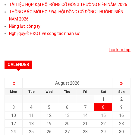
TÀI LIỆU HỌP ĐẠI HỘI ĐỒNG CỔ ĐÔNG THƯỜNG NIÊN NĂM 2026
THÔNG BÁO MỜI HỌP ĐẠI HỘI ĐỒNG CỔ ĐÔNG THƯỜNG NIÊN
NĂM 2026
Năng lực công ty
Nghị quyết HĐQT về công tác nhân sự
back to top
CALENDER
«
»
August 2026
Mon
Tue
Wed
Thu
Fri
Sat
Sun
1
2
3
4
5
6
7
8
9
10
11
12
13
14
15
16
17
18
19
20
21
22
23
24
25
26
27
28
29
30