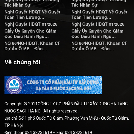
Tác Nhân Sự
Tác Nhân Sự
Nghị Quyết HĐQT Về Quyết
Nghị Quyết HĐQT Về Quyết
Toán Tiền Lương…
Toán Tiền Lương…
Nghị Quyết HĐQT 01/2026
Nghị Quyết HĐQT 01/2026
Giấy Ủy Quyền Cho Giám
Giấy Ủy Quyền Cho Giám
Đốc Điều Hành Ngu…
Đốc Điều Hành Ngu…
NQ 66/NQ-HĐQT: Khoán CF
NQ 66/NQ-HĐQT: Khoán CF
Dự Án Ô16B – Đốn…
Dự Án Ô16B – Đốn…
Về chúng tôi
Copyright ® 2011CÔNG TY CỔ PHẦN ĐẦU TƯ XÂY DỰNG HẠ TẦNG
NƯỚC SẠCH HÀ NỘI. All rights reserved.
Địa chỉ: Số 1 phố Quốc Tử Giám, Phường Văn Miếu - Quốc Tử Giám,
TP Hà Nội
Điện thoại: 024.38231619 – Fax: 024.38231619