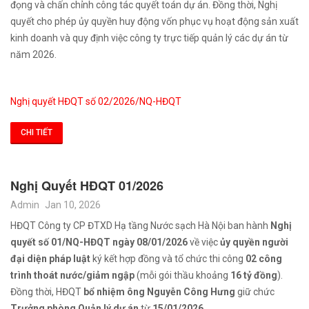
đọng và chấn chỉnh công tác quyết toán dự án. Đồng thời, Nghị
quyết cho phép ủy quyền huy động vốn phục vụ hoạt động sản xuất
kinh doanh và quy định việc công ty trực tiếp quản lý các dự án từ
năm 2026.
Nghị quyết HĐQT số 02/2026/NQ-HĐQT
CHI TIẾT
Nghị Quyết HĐQT 01/2026
Admin
Jan 10, 2026
HĐQT Công ty CP ĐTXD Hạ tầng Nước sạch Hà Nội ban hành
Nghị
quyết số 01/NQ-HĐQT ngày 08/01/2026
về việc
ủy quyền người
đại diện pháp luật
ký kết hợp đồng và tổ chức thi công
02 công
trình thoát nước/giảm ngập
(mỗi gói thầu khoảng
16 tỷ đồng
).
Đồng thời, HĐQT
bổ nhiệm ông Nguyễn Công Hưng
giữ chức
Trưởng phòng Quản lý dự án
từ
15/01/2026
.