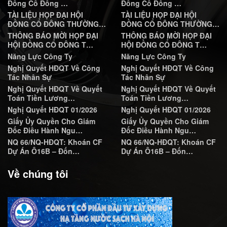
Đồng Cổ Đông …
Đồng Cổ Đông …
TÀI LIỆU HỌP ĐẠI HỘI
TÀI LIỆU HỌP ĐẠI HỘI
ĐỒNG CỔ ĐÔNG THƯỜNG…
ĐỒNG CỔ ĐÔNG THƯỜNG…
THÔNG BÁO MỜI HỌP ĐẠI
THÔNG BÁO MỜI HỌP ĐẠI
HỘI ĐỒNG CỔ ĐÔNG T…
HỘI ĐỒNG CỔ ĐÔNG T…
Năng Lực Công Ty
Năng Lực Công Ty
Nghị Quyết HĐQT Về Công
Nghị Quyết HĐQT Về Công
Tác Nhân Sự
Tác Nhân Sự
Nghị Quyết HĐQT Về Quyết
Nghị Quyết HĐQT Về Quyết
Toán Tiền Lương…
Toán Tiền Lương…
Nghị Quyết HĐQT 01/2026
Nghị Quyết HĐQT 01/2026
Giấy Ủy Quyền Cho Giám
Giấy Ủy Quyền Cho Giám
Đốc Điều Hành Ngu…
Đốc Điều Hành Ngu…
NQ 66/NQ-HĐQT: Khoán CF
NQ 66/NQ-HĐQT: Khoán CF
Dự Án Ô16B – Đốn…
Dự Án Ô16B – Đốn…
Về chúng tôi