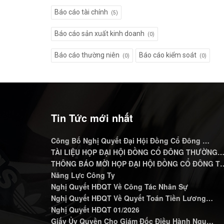
Báo cáo tài chính
(5)
Báo cáo sản xuất kinh doanh
(0)
Báo cáo thường niên
Báo cáo kiểm soát
(0)
(0)
Tin Tức mới nhất
Công Bố Nghị Quyết Đại Hội Đồng Cổ Đông …
TÀI LIỆU HỌP ĐẠI HỘI ĐỒNG CỔ ĐÔNG THƯỜNG
THÔNG BÁO MỜI HỌP ĐẠI HỘI ĐỒNG CỔ ĐÔNG T
Năng Lực Công Ty
Nghị Quyết HĐQT Về Công Tác Nhân Sự
Nghị Quyết HĐQT Về Quyết Toán Tiền Lương…
Nghị Quyết HĐQT 01/2026
Giấy Ủy Quyền Cho Giám Đốc Điều Hành Ngu…