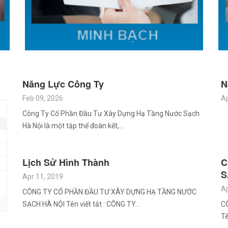
Năng Lực Công Ty
N
Feb 09, 2026
Ap
Công Ty Cổ Phần Đầu Tư Xây Dựng Hạ Tầng Nước Sạch
Hà Nội là một tập thể đoàn kết,…
Lịch Sử Hình Thành
C
S
Apr 11, 2019
Ap
CÔNG TY CỔ PHẦN ĐẦU TƯ XÂY DỰNG HẠ TẦNG NƯỚC
SẠCH HÀ NỘI Tên viết tắt : CÔNG TY…
C
Tê