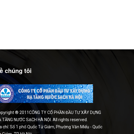
ề chúng tôi
opyright ® 2011CÔNG TY CỔ PHẦN ĐẦU TƯ XÂY DỰNG
 TẦNG NƯỚC SẠCH HÀ NỘI. All rights reserved.
a chỉ: Số 1 phố Quốc Tử Giám, Phường Văn Miếu - Quốc
 Giám, TP Hà Nội