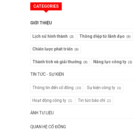
CATEGORIES
GIỚI THIỆU
Lịch sử hình thành
Thông điệp từ lãnh đạo
(2)
(0)
Chiến lược phát triển
(0)
Thành tích và giải thưởng
Năng lực công ty
(0)
(2)
TIN TỨC - SỰ KIỆN
Thông tin đến cổ đông
Sự kiện công ty
(20)
(6)
Hoạt động công ty
Tin tức báo chí
(2)
(2)
ẢNH TƯ LIỆU
QUAN HỆ CỔ ĐÔNG