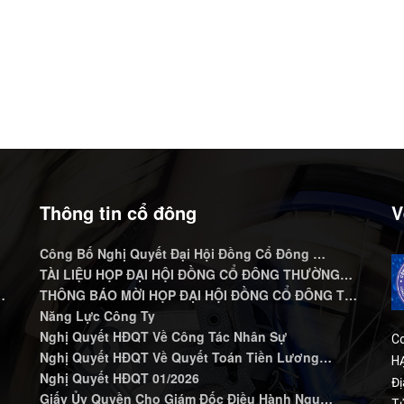
Thông tin cổ đông
V
Công Bố Nghị Quyết Đại Hội Đồng Cổ Đông …
…
TÀI LIỆU HỌP ĐẠI HỘI ĐỒNG CỔ ĐÔNG THƯỜNG…
…
THÔNG BÁO MỜI HỌP ĐẠI HỘI ĐỒNG CỔ ĐÔNG T…
Năng Lực Công Ty
Nghị Quyết HĐQT Về Công Tác Nhân Sự
C
Nghị Quyết HĐQT Về Quyết Toán Tiền Lương…
HẠ
Nghị Quyết HĐQT 01/2026
Đị
Giấy Ủy Quyền Cho Giám Đốc Điều Hành Ngu…
Tử