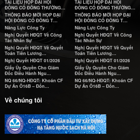
TÀI LIỆU HỌP ĐẠI HỘI
TÀI LIỆU HỌP ĐẠI HỘI
ĐỒNG CỔ ĐÔNG THƯỜNG…
ĐỒNG CỔ ĐÔNG THƯỜNG…
THÔNG BÁO MỜI HỌP ĐẠI
THÔNG BÁO MỜI HỌP ĐẠI
HỘI ĐỒNG CỔ ĐÔNG T…
HỘI ĐỒNG CỔ ĐÔNG T…
Năng Lực Công Ty
Năng Lực Công Ty
Nghị Quyết HĐQT Về Công
Nghị Quyết HĐQT Về Công
Tác Nhân Sự
Tác Nhân Sự
Nghị Quyết HĐQT Về Quyết
Nghị Quyết HĐQT Về Quyết
Toán Tiền Lương…
Toán Tiền Lương…
Nghị Quyết HĐQT 01/2026
Nghị Quyết HĐQT 01/2026
Giấy Ủy Quyền Cho Giám
Giấy Ủy Quyền Cho Giám
Đốc Điều Hành Ngu…
Đốc Điều Hành Ngu…
NQ 66/NQ-HĐQT: Khoán CF
NQ 66/NQ-HĐQT: Khoán CF
Dự Án Ô16B – Đốn…
Dự Án Ô16B – Đốn…
Về chúng tôi