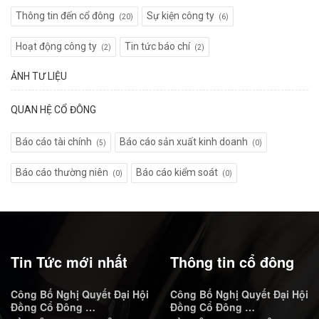
Thông tin đến cổ đông
Sự kiện công ty
(20)
(6)
Hoạt động công ty
Tin tức báo chí
(2)
(2)
ẢNH TƯ LIỆU
QUAN HỆ CỔ ĐÔNG
Báo cáo tài chính
Báo cáo sản xuất kinh doanh
(5)
(0)
Báo cáo thường niên
Báo cáo kiểm soát
(0)
(0)
Tin Tức mới nhất
Thông tin cổ đông
Công Bố Nghị Quyết Đại Hội
Công Bố Nghị Quyết Đại Hội
Đồng Cổ Đông …
Đồng Cổ Đông …