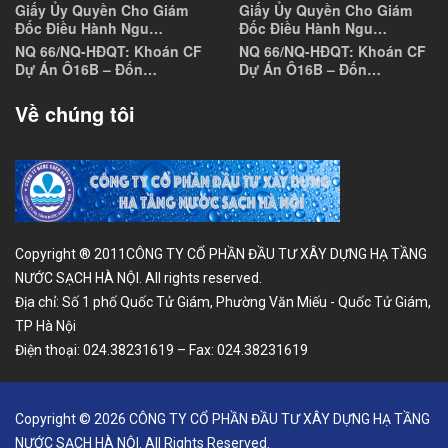
Giấy Ủy Quyền Cho Giám
Giấy Ủy Quyền Cho Giám
Đốc Điều Hành Ngu…
Đốc Điều Hành Ngu…
NQ 66/NQ-HĐQT: Khoán CF
NQ 66/NQ-HĐQT: Khoán CF
Dự Án Ô16B – Đốn…
Dự Án Ô16B – Đốn…
Về chúng tôi
Copyright ® 2011CÔNG TY CỔ PHẦN ĐẦU TƯ XÂY DỰNG HẠ TẦNG
NƯỚC SẠCH HÀ NỘI. All rights reserved.
Địa chỉ: Số 1 phố Quốc Tử Giám, Phường Văn Miếu - Quốc Tử Giám,
TP Hà Nội
Điện thoại: 024.38231619 – Fax: 024.38231619
Copyright © 2026 CÔNG TY CỔ PHẦN ĐẦU TƯ XÂY DỰNG HẠ TẦNG
NƯỚC SẠCH HÀ NỘI. All Rights Reserved.